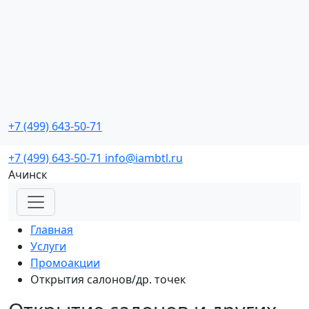
Промо мероприятия
с реальной окупаемостью
+7 (499) 643-50-71
Заказать звонок
+7 (499) 643-50-71
info@iambtl.ru
Ачинск
Главная
Услуги
Промоакции
Открытия салонов/др. точек