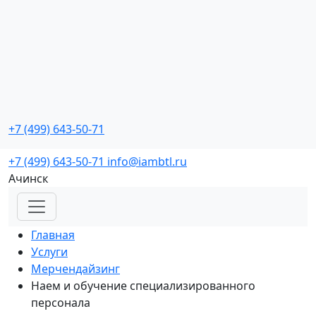
Промо мероприятия
с реальной окупаемостью
+7 (499) 643-50-71
Заказать звонок
+7 (499) 643-50-71
info@iambtl.ru
Ачинск
Главная
Услуги
Мерчендайзинг
Наем и обучение специализированного
персонала